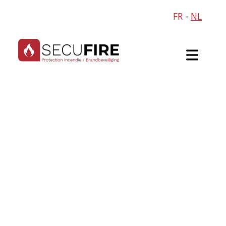
FR
-
NL