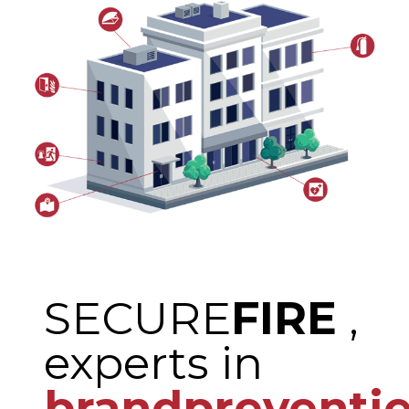
SECURE
FIRE
,
experts in
brandpreventi